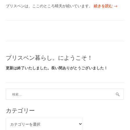
“
ブリスベンは、ここのところ晴天が続いています。
続きを読む
→
庭
仕
事
い
ろ
い
ろ
”
ブリスベン暮らし。にようこそ！
更新は終了いたしました。長い間ありがとうございました！
検
索:
カテゴリー
カ
テ