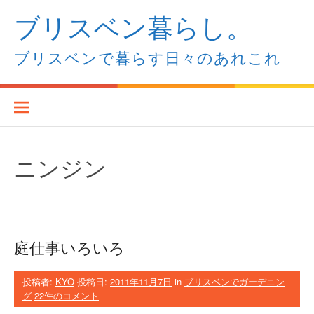
コ
ブリスベン暮らし。
ン
テ
ン
ブリスベンで暮らす日々のあれこれ
ツ
へ
ス
キ
ッ
プ
ニンジン
庭仕事いろいろ
投稿者:
KYO
投稿日:
2011年11月7日
in
ブリスベンでガーデニン
グ
22件のコメント