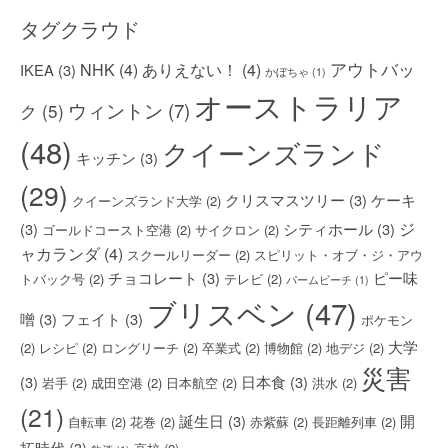
ブ
タグクラウド
アウトバッ
NHK
(4)
ありえない！
(4)
IKEA
(3)
かぼちゃ
(1)
オーストラリア
ウィントン
(7)
ク
(5)
(48)
クイーンズランド
キッチン
(3)
(29)
クリスマスツリー
(3)
ケーキ
クイーンズランド大学
(2)
ジ
(3)
シティホール
(3)
ゴールドコースト空港
(2)
サイクロン
(2)
ャカランダ
(4)
スクールリーダー
(2)
スピリット・オブ・ジ・アウ
チョコレート
(3)
ピー味
トバック号
(2)
テレビ
(2)
パームビーチ
(1)
ブリスベン
(47)
噌
(3)
フェイト
(3)
ポケモン
大学
(2)
レシピ
(2)
ロングリーチ
(2)
卒業式
(2)
博物館
(2)
地デジ
(2)
災害
(3)
日本食
(3)
岩手
(2)
成田空港
(2)
日本航空
(2)
洪水
(2)
(21)
誕生日
(3)
開
自転車
(2)
花巻
(2)
赤紫蘇
(2)
長距離列車
(2)
拓時代
(3)