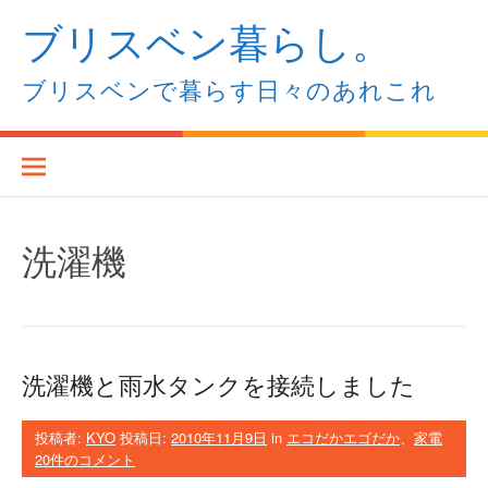
コ
ブリスベン暮らし。
ン
テ
ン
ブリスベンで暮らす日々のあれこれ
ツ
へ
ス
キ
ッ
プ
洗濯機
洗濯機と雨水タンクを接続しました
投稿者:
KYO
投稿日:
2010年11月9日
in
エコだかエゴだか
、
家電
20件のコメント