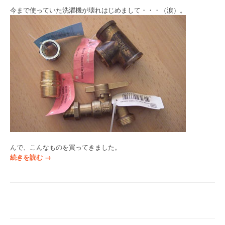
今まで使っていた洗濯機が壊れはじめまして・・・（涙）。
んで、こんなものを買ってきました。
“
続きを読む
→
洗
濯
機
と
雨
水