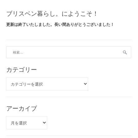
タ
ン
ブリスベン暮らし。にようこそ！
ク
を
更新は終了いたしました。長い間ありがとうございました！
接
続
し
ま
検
し
索:
た
”
カテゴリー
カ
テ
ゴ
リ
ー
アーカイブ
ア
ー
カ
イ