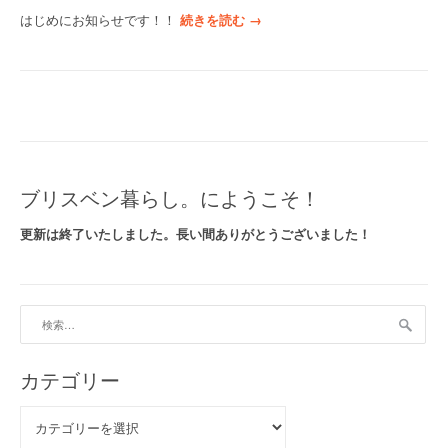
“
はじめにお知らせです！！
続きを読む
→
a
v
e
(
エ
イ
ヴ
)
ブリスベン暮らし。にようこそ！
さ
ん
更新は終了いたしました。長い間ありがとうございました！
の
デ
ィ
ナ
検
ー
索:
ラ
イ
カテゴリー
ブ
”
カ
テ