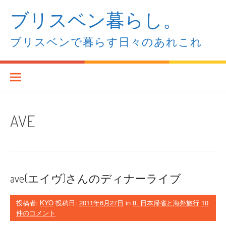
コ
ブリスベン暮らし。
ン
テ
ン
ブリスベンで暮らす日々のあれこれ
ツ
へ
ス
キ
ッ
プ
AVE
ave(エイヴ)さんのディナーライブ
投稿者:
KYO
投稿日:
2011年6月27日
in
8. 日本帰省と海外旅行
10
件のコメント