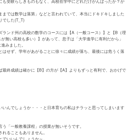
にも受験らしきものもなく、高校在学中にどれだけがんばったか？が
ままでは数学は落第」などと言われていて、本当にドキドキしました
した(T_T)
ズランド州の高校の数学のコースには【A（一般コース）】と【B（理
スが無い高校も多い）】があって、息子は「大学進学に有利だから」
に進みました。
とはせず、学年があがるごとに徐々に成績が落ち、最後には危うく落
ば最終成績は確かに【B】の方が【A】よりもずっと有利で、おかげで
いいんでしょうか・・・と日本育ちの私はチラッと思ってしまいます
言う「一般教養課程」の授業が無いそうです。
されることもありません。
とでいいんでしょうか～。