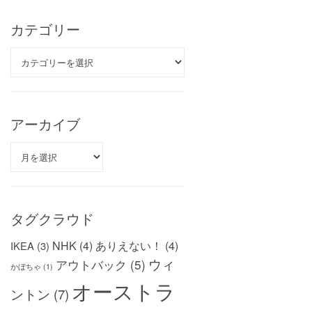
カテゴリー
カ
テ
ゴ
リ
ー
アーカイブ
ア
ー
カ
イ
ブ
タグクラウド
NHK
(4)
ありえない！
(4)
IKEA
(3)
ウィ
アウトバック
(5)
かぼちゃ
(1)
オーストラ
ントン
(7)