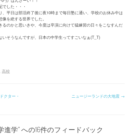
o^)丿ばんざーい！！
配でした・・・
り、平日は部活終了後に夜10時まで毎日塾に通い、学校のお休み中は
想像を絶する世界でした。
きるのかと思いきや、今度は卒演に向けて猛練習の日々をこなすんだ
いそうなんですが、日本の中学生ってすごいなぁ(T_T)
高校
ドクター・
ニュージーランドの大地震
→
学進学
” への16件のフィードバック