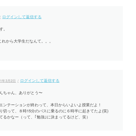
ログインして返信する
す。
これから大学生だなんて。。。
ログインして返信する
11年3月2日
んちゃん、ありがとう〜
エンテーションが終わって、本日からいよいよ授業だよ！
り切って、８時15分のバスに乗るのに６時半に起きてたよ(笑)
てるかなー（って、｢勉強｣に決まってるけど、笑）