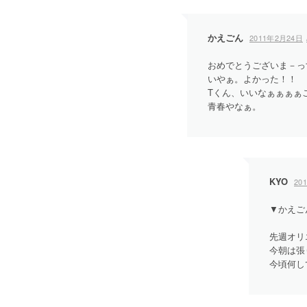
ゲ
ー
かえごん
2011年2月24日
シ
おめでとうございま－っ
いやぁ。よかった！！
ョ
Tくん、いいなぁぁぁぁ
青春やなぁ。
ン
KYO
20
▼かえご
先週オリ
今朝は張
今頃何し