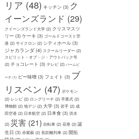
リア
(48)
ク
キッチン
(3)
イーンズランド
(29)
クリスマスツ
クイーンズランド大学
(2)
リー
(3)
ケーキ
(3)
ゴールドコースト空
シティホール
(3)
港
(2)
サイクロン
(2)
ジャカランダ
(4)
スクールリーダー
(2)
スピリット・オブ・ジ・アウトバック号
チョコレート
(3)
(2)
テレビ
(2)
パームビ
ブ
ピー味噌
(3)
フェイト
(3)
ーチ
(1)
リスベン
(47)
ポケモン
(2)
レシピ
(2)
ロングリーチ
(2)
卒業式
(2)
大学
(3)
博物館
(2)
地デジ
(2)
岩手
(2)
成
日本食
(3)
田空港
(2)
日本航空
(2)
洪水
災害
(21)
誕
(2)
自転車
(2)
花巻
(2)
生日
(3)
開拓
赤紫蘇
(2)
長距離列車
(2)