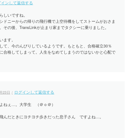
グインして返信する
らしいですね。
シドニーからの帰りの飛行機で上空待機をしてストームがおさま
その後、TransLinkが止まり家までタクシーに乗りました。
います。
して、今のんびりしているようです。もともと、合格確立30％
に合格してしまって。人生をなめてしまうのではないかと心配で
ログインして返信する
2月23日
すよねぇ…。大学生 （＠ｏ＠）
飛んだときにヨチヨチ歩きだった息子さん ですよね…。