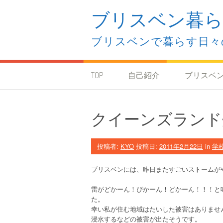
コ
ブリスベン暮ら
ン
テ
ン
ブリスベンで暮らす日々
ツ
へ
ス
キ
TOP
自己紹介
ブリスベ
ッ
プ
クイーンズランド
投稿者:
KYO
投稿日:
2011年2月22日
in
学
ブリスベンには、昨日またすごいストームがや
雷がどかーん！ぴかーん！どかーん！！！と
た。
幸い私が住む地域はたいした被害はありませ
浸水するなどの被害が出たそうです。