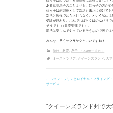
姪っ子はめでたく希望高校に合格しましたヽ(^
ある意味息子のことよりも、姪っ子の方が心
姪っ子は副部長として部活も未だに続けてお
部活と勉強で盆も正月もなく、という私には
受験が終わり、これでしばらくはのんびりで
そうです（※吹奏楽部です）。
部活は楽しんでやっているそうなので苦ではな
みんな、早くサクラサクといいですね！
学校、教育
息子（1993年生まれ）
オーストラリア
クイーンズランド
大学
投
←
ジョン・フリンとロイヤル・フライング・
サービス
稿
ナ
“
クイーンズランド州で大
ビ