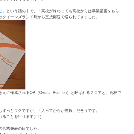
た
」という話の中で、「高校が終わっても高校からは卒業証書をもら
はクイーンズランド州から直接郵送で送られてきました。
成されるOP（Overall Position）と呼ばれるスコアと、高校で
もずっとラクですが、「入ってからが勝負」だそうです。
ことを祈ります(T-T)
の合格発表の日でした。