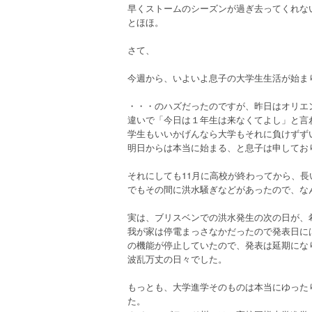
早くストームのシーズンが過ぎ去ってくれな
とほほ。
さて、
今週から、いよいよ息子の大学生生活が始ま
・・・のハズだったのですが、昨日はオリエ
違いで「今日は１年生は来なくてよし」と言わ
学生もいいかげんなら大学もそれに負けずず
明日からは本当に始まる、と息子は申してお
それにしても11月に高校が終わってから、
でもその間に洪水騒ぎなどがあったので、な
実は、ブリスベンでの洪水発生の次の日が、
我が家は停電まっさなかだったので発表日に
の機能が停止していたので、発表は延期にな
波乱万丈の日々でした。
もっとも、大学進学そのものは本当にゆった
た。