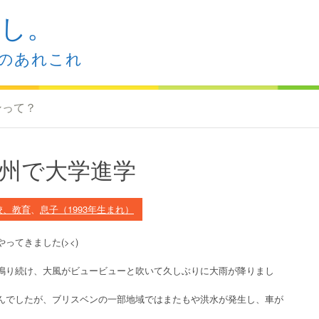
し。
のあれこれ
ンって？
州で大学進学
校、教育
、
息子（1993年生まれ）
ってきました(><)
鳴り続け、大風がビュービューと吹いて久しぶりに大雨が降りまし
んでしたが、ブリスベンの一部地域ではまたもや洪水が発生し、車が