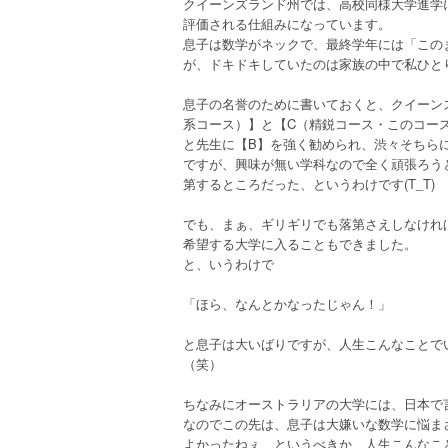
クイーンズランド州では、高校同様大学進学
評価される仕組みになっています。
息子は数学がネックで、最終学年には「この
が、ドキドキしていたのは家族の中で私ひとりで
息子の名誉のために書いておくと、クイーン
系コース）】と【C（精鋭コース・このコー
と先生に【B】を強く勧められ、渋々そちら
ですが、興味が無い学科なので全く頑張ろう
第するところだった、というわけです(T_T)
でも、まぁ、ギリギリでも落第さえしなけれ
希望する大学に入ることもできました。
と、いうわけで
「ほら、なんとかなったじゃん！」
と息子は大いばりですが、人生こんなことで
（笑）
ちなみにオーストラリアの大学には、日本で
なのでこの先は、息子は大嫌いな数学に悩ま
よかったねぇ、というべきか、人生こんなこ