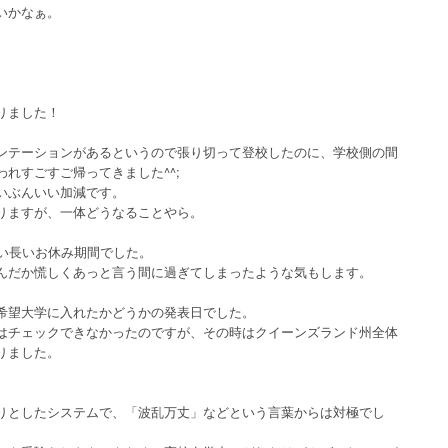
いかなぁ。
りました！
ンテーションがあるというので張り切って登校したのに、学校側の間
れすごすご帰ってきました^^;
いぶんいい加減です。
りますが、一体どうなることやら。
長い長いお休み期間でした。
んだか慌しくあっと言う間に過ぎてしまったような気もします。
希望大学に入れたかどうかの発表日でした。
はチェックできなかったのですが、その時はクイーンズランド州全体
りました。
りとしたシステムで、「波乱万丈」などという言葉からは対極でし