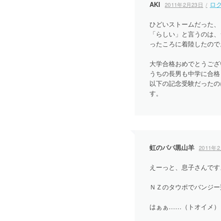
AKI
ロ
2011年2月23日
ひどいストームだった、
「らしい」と言うのは、
ったころに着陸したので。
大学合格おめでとうござ
うちの長男も中学に合格
以下の記念受験だったの
す。
虹のパパ黒山羊
2011年
えーっと、息子さんで
ＮＺのタウポでバンジー
はぁぁ……（トオイメ）