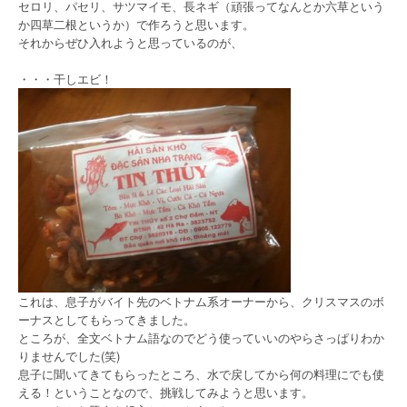
セロリ、パセリ、サツマイモ、長ネギ（頑張ってなんとか六草という
か四草二根というか）で作ろうと思います。
それからぜひ入れようと思っているのが、
・・・干しエビ！
これは、息子がバイト先のベトナム系オーナーから、クリスマスのボ
ーナスとしてもらってきました。
ところが、全文ベトナム語なのでどう使っていいのやらさっぱりわか
りませんでした(笑)
息子に聞いてきてもらったところ、水で戻してから何の料理にでも使
える！ということなので、挑戦してみようと思います。