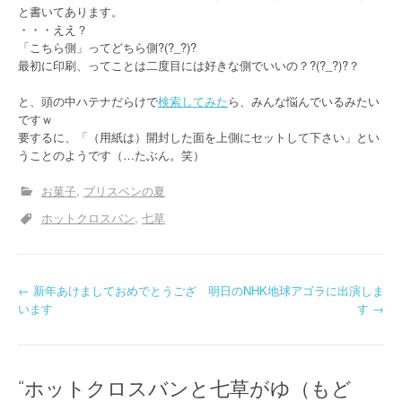
と書いてあります。
・・・ええ？
「こちら側」ってどちら側?(?_?)?
最初に印刷、ってことは二度目には好きな側でいいの？?(?_?)?？
と、頭の中ハテナだらけで
検索してみた
ら、みんな悩んでいるみたい
ですｗ
要するに、「（用紙は）開封した面を上側にセットして下さい」とい
うことのようです（…たぶん。笑）
お菓子
ブリスベンの夏
ホットクロスバン
七草
投
←
新年あけましておめでとうござ
明日のNHK地球アゴラに出演しま
います
す
→
稿
ナ
“
ホットクロスバンと七草がゆ（もど
ビ