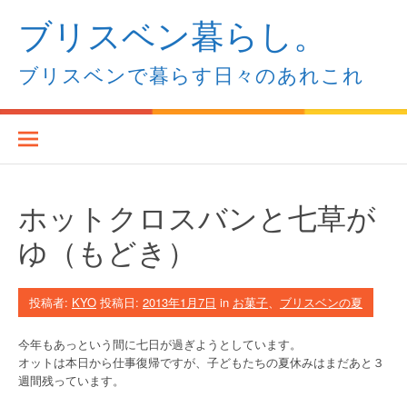
コ
ブリスベン暮らし。
ン
テ
ン
ブリスベンで暮らす日々のあれこれ
ツ
へ
ス
キ
ッ
プ
ホットクロスバンと七草が
ゆ（もどき）
投稿者:
KYO
投稿日:
2013年1月7日
in
お菓子
、
ブリスベンの夏
今年もあっという間に七日が過ぎようとしています。
オットは本日から仕事復帰ですが、子どもたちの夏休みはまだあと３
週間残っています。