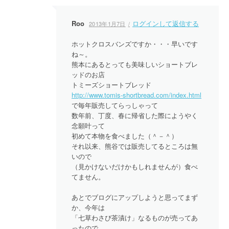
Roo
ログインして返信する
2013年1月7日
ホットクロスバンズですか・・・早いです
ね～。
熊本にあるとっても美味しいショートブレ
ッドのお店
トミーズショートブレッド
http://www.tomis-shortbread.com/index.html
で毎年販売してらっしゃって
数年前、丁度、春に帰省した際にようやく
念願叶って
初めて本物を食べました（＾－＾）
それ以来、熊谷では販売してるところは無
いので
（見かけないだけかもしれませんが）食べ
てません。
あとでブログにアップしようと思ってまず
か、今年は
「七草わさび茶漬け」なるものが売ってあ
ったので