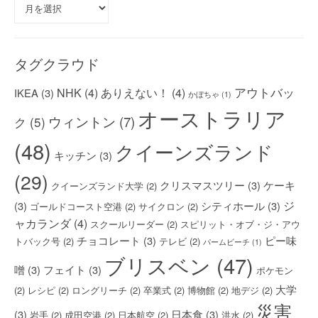
ー
カ
イ
ブ
タグクラウド
アウトバッ
NHK
(4)
ありえない！
(4)
IKEA
(3)
かぼちゃ
(1)
オーストラリア
ウィントン
(7)
ク
(5)
(48)
クイーンズランド
キッチン
(3)
(29)
クリスマスツリー
(3)
ケーキ
クイーンズランド大学
(2)
ジ
(3)
シティホール
(3)
ゴールドコースト空港
(2)
サイクロン
(2)
ャカランダ
(4)
スクールリーダー
(2)
スピリット・オブ・ジ・アウ
チョコレート
(3)
ピー味
トバック号
(2)
テレビ
(2)
パームビーチ
(1)
ブリスベン
(47)
噌
(3)
フェイト
(3)
ポケモン
大学
(2)
レシピ
(2)
ロングリーチ
(2)
卒業式
(2)
博物館
(2)
地デジ
(2)
災害
(3)
日本食
(3)
岩手
(2)
成田空港
(2)
日本航空
(2)
洪水
(2)