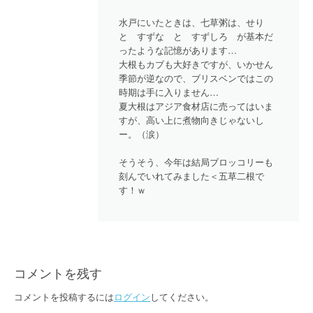
水戸にいたときは、七草粥は、せり
と すずな と すずしろ が基本だ
ったような記憶があります…
大根もカブも大好きですが、いかせん
季節が逆なので、ブリスベンではこの
時期は手に入りません…
夏大根はアジア食材店に売ってはいま
すが、高い上に煮物向きじゃないし
ー。（涙）
そうそう、今年は結局ブロッコリーも
刻んでいれてみました＜五草二根で
す！ｗ
コメントを残す
コメントを投稿するには
ログイン
してください。