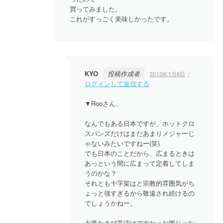
買ってみました。
これがすっごく美味しかったです。
KYO
投稿作成者
2013年1月8日
ログインして返信する
▼Rooさん、
なんでもある日本ですが、ホットクロ
スバンズだけはまだあまりメジャーじ
ゃないみたいですねー(笑)
でも日本のことだから、広まるときは
あっという間に広まって定着してしま
うのかな？
それとも十字架はと宗教的雰囲気がち
ょっと強すぎるから敬遠され続けるの
でしょうかねー。
七草わさび茶漬けですか＜お粥じゃな