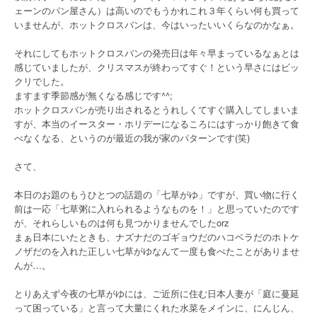
ェーンのパン屋さん）は高いのでもうかれこれ３年くらい何も買って
いませんが、ホットクロスバンは、今はいったいいくらなのかなぁ。
それにしてもホットクロスバンの発売日は年々早まっているなぁとは
感じていましたが、クリスマスが終わってすぐ！という早さにはビッ
クリでした。
ますます季節感が無くなる感じです^^;
ホットクロスバンが売り出されるとうれしくてすぐ購入してしまいま
すが、本当のイースター・ホリデーになるころにはすっかり飽きて食
べなくなる、というのが最近の我が家のパターンです(笑)
さて、
本日のお題のもうひとつの話題の「七草がゆ」ですが、買い物に行く
前は一応「七草粥に入れられるようなものを！」と思っていたのです
が、それらしいものは何も見つかりませんでしたorz
まぁ日本にいたときも、ナズナだのゴギョウだのハコベラだのホトケ
ノザだのを入れた正しい七草がゆなんて一度も食べたことがありませ
んが…。
とりあえず今夜の七草がゆには、ご近所に住む日本人妻が「庭に蔓延
って困っている」と言って大量にくれた水菜をメインに、にんじん、