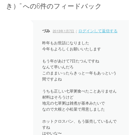
き）
” への6件のフィードバック
ゲ
ー
シ
づみ
ログインして返信する
2013年1月7日
ョ
昨年もお世話になりました
今年もよろしくお願いいたします
ン
もう年があけて7日たつんですね
なんて早いんだろ
このままいったらきっと一年もあっという
間ですよね
うちも正しい七草粥食べたことありません
材料はそろうけど
地元の七草粥は雑煮が基本みたいで
なので大根と小松菜で用意しました
ホットクロスバン、もう販売しているんで
すね
はやいな〜