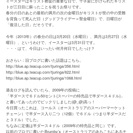
イースターはキリスト教徒の重要な日で、十字架にかけられたキリス
トが三日目に蘇ったことを祝うお祭りです。
春分の日のあとの最初の満月の次の金曜日がキリストが世の中の受難
を背負って死んだ日（グッドフライデー＝聖金曜日）で、日曜日が
「復活した日」だそうです。
今年（2013年）の春分の日は3月20日（水曜日）、満月は3月27日（水
曜日）、というわけで、イースターは3月31日です。
・・・はて、今日はいったい何月何日でしたっけ？
おさらい：旧ブログに書いた話題はこちら。
http://blue.ap.teacup.com/tjuringa/356.html
http://blue.ap.teacup.com/tjuringa/622.html
http://blue.ap.teacup.com/tjuringa/1068.html
過去ログを読んでいたら、2009年の投稿に
「半ダースで６ドル50セント(スーパーの特売品で半ダース４ドル)」
と書いてあったのでビックリしました(@_@)高っ！
今日買ったこれは、コールス（オーストラリアのスーパーマーケット
チェーン）で半ダース入り二つ（12個）で６ドル（つまり半ダースだ
と３ドル）でした。
ちなみに定価は半ダース４ドル（2009年の特売品と同じ）です。
以前のブログに書いたBrumby’s（オーストラリアのあちこちにあるチ