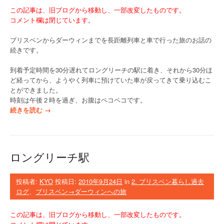
この記事は、旧ブログから移動し、一部改変したものです。
コメント欄は閉じています。
ブリスベンからダーウィンまでを長距離列車と車で行った旅のお話の
続きです。
到着予定時間を30分遅れてロングリーチの駅に着き、それから30分ほ
ど経ってから、ようやく列車に預けていた車が戻ってきて乗り込むこ
とができました。
時刻は午後２時を過ぎ、お腹はペコペコです。
“
続きを読む
→
ロ
ン
グ
リ
ロングリーチ駅
ー
チ
”
投稿者:
KYO
投稿日:
2010年9月24日
in
2. ブリスベン暮らし過去
ログ
、
ブリスベン→ダーウィンへの旅
この記事は、旧ブログから移動し、一部改変したものです。