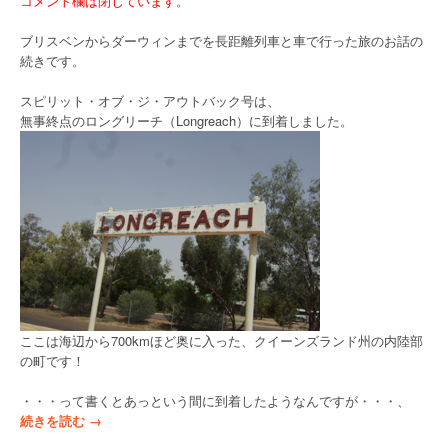
コメント欄は閉じています。
ブリスベンからダーウィンまでを長距離列車と車で行った旅のお話の
続きです。
スピリット・オブ・ジ・アウトバック号は、
無事終点のロングリーチ（Longreach）に到着しました。
ここは海辺から700kmほど奥に入った、クイーンズランド州の内陸部
の町です！
・・・って書くとあっという間に到着したようなんですが・・・、
“
続きを読む
→
ロ