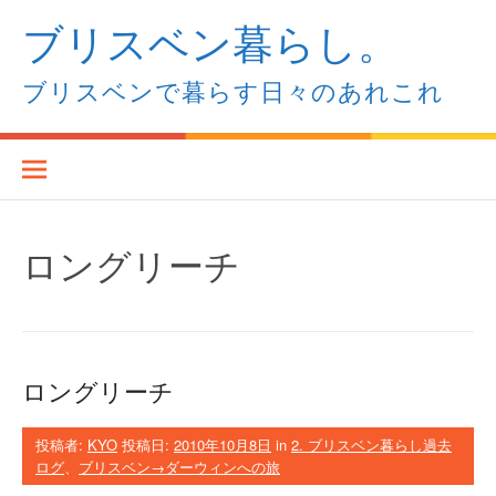
コ
ブリスベン暮らし。
ン
テ
ン
ブリスベンで暮らす日々のあれこれ
ツ
へ
ス
キ
ッ
プ
ロングリーチ
ロングリーチ
投稿者:
KYO
投稿日:
2010年10月8日
in
2. ブリスベン暮らし過去
ログ
、
ブリスベン→ダーウィンへの旅