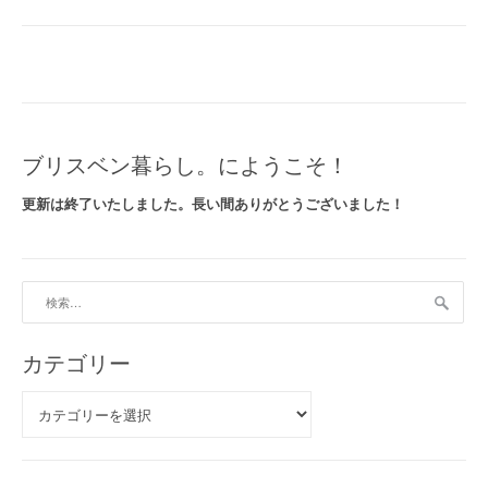
ン
グ
リ
ー
チ
駅
”
ブリスベン暮らし。にようこそ！
更新は終了いたしました。長い間ありがとうございました！
検
索:
カテゴリー
カ
テ
ゴ
リ
ー