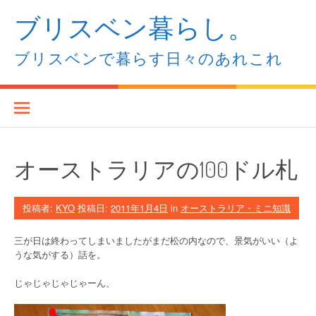
コ
ブリスベン暮らし。
ン
テ
ン
ブリスベンで暮らす日々のあれこれ
ツ
へ
ス
キ
ッ
プ
オーストラリアの100ドル札
投稿者:
KYO
投稿日:
2011年1月4日
in
オーストラリア・ミニ知識
三が日は終わってしまいましたがまだ松の内なので、景気がいい（よ
うな気がする）話を。
じゃじゃじゃじゃーん、