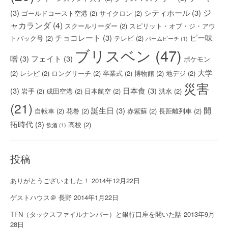
ジ
(3)
シティホール
(3)
ゴールドコースト空港
(2)
サイクロン
(2)
ャカランダ
(4)
スクールリーダー
(2)
スピリット・オブ・ジ・アウ
チョコレート
(3)
ピー味
トバック号
(2)
テレビ
(2)
パームビーチ
(1)
ブリスベン
(47)
噌
(3)
フェイト
(3)
ポケモン
大学
(2)
レシピ
(2)
ロングリーチ
(2)
卒業式
(2)
博物館
(2)
地デジ
(2)
災害
(3)
日本食
(3)
岩手
(2)
成田空港
(2)
日本航空
(2)
洪水
(2)
(21)
誕生日
(3)
開
自転車
(2)
花巻
(2)
赤紫蘇
(2)
長距離列車
(2)
拓時代
(3)
高校
(2)
飲酒
(1)
投稿
ありがとうございました！
2014年12月22日
ゲストハウス＠ 長野
2014年1月22日
TFN（タックスファイルナンバー）と銀行口座を開いた話
2013年9月
28日