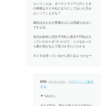
ということは、オーストラリアに行くとき
の両替は５０＄札どまりにしておいた方が
よいってことかな？
偽札はなかなか普通の人には見破られない
ですよね
先日お財布に旧五千円札と新五千円札が入
っていたからきづいたけど、じゃなかった
ら新か旧かなんて気づかずにいたかも
ＮＺ＄を持っているから見てみようかな〜
KYO
ログインして返信
2011年1月5日
する
▼づみさん、
そうですね、50ドル札止まりの方がい