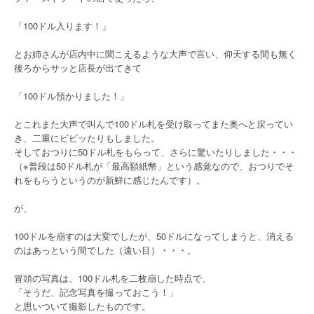
「100ドル入ります！」
とお姉さんが店内中に聞こえるような大声で言い、仰天する間も無く
後ろからサッと店長が出てきて
「100ドル預かりました！」
とこれまた大声で叫んで100ドル札を受け取ってまた奥へと戻ってい
き、二重にビビッたりもしました。
そしておつりに50ドル札をもらって、さらに驚いたりしました・・・
（※普段は50ドル札が「最高額紙幣」という感覚なので、おつりでそ
れをもらうというのが新鮮に感じたんです）。
が、
100ドルを崩すのは大変でしたが、50ドルになってしまうと、消える
のはあっという間でした（遠い目）・・・。
冒頭の写真は、100ドル札を二枚崩した時点で、
「そうだ、記念写真を撮っておこう！」
と思いついて撮影したものです。