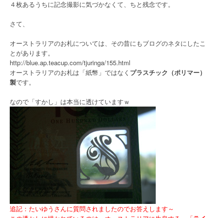
４枚あるうちに記念撮影に気づかなくて、ちと残念です。
さて、
オーストラリアのお札については、その昔にもブログのネタにしたこ
とがあります。
http://blue.ap.teacup.com/tjuringa/155.html
オーストラリアのお札は「紙幣」ではなく
プラスチック（ポリマー）
製
です。
なので「すかし」は本当に透けていますｗ
追記：たいゆうさんに質問されましたのでお答えします～