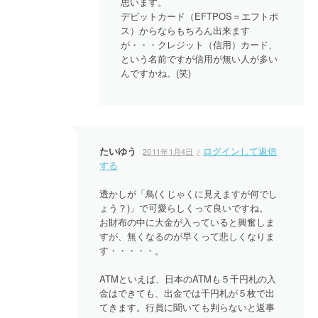
思います。
デビットカード（EFTPOS＝エフトポ
ス）からならもちろん出来ます
が・・・クレジット（信用）カード、
という名前ですが信用が無い人が多い
んですかね。(笑)
たいゆう
ログインして返信
2011年1月4日
する
透かしが「鳥(くじゃくに見えますが何でし
ょう？)」で可愛らしくって良いですね。
お財布の中に大金が入っていると興奮しま
すが、無くなるのが早くって悲しくなりま
す・・・・・。
ATMといえば、日本のATMも５千円札の入
金はできても、出金では千円札が５枚で出
てきます。行員に聞いても判らないと返事