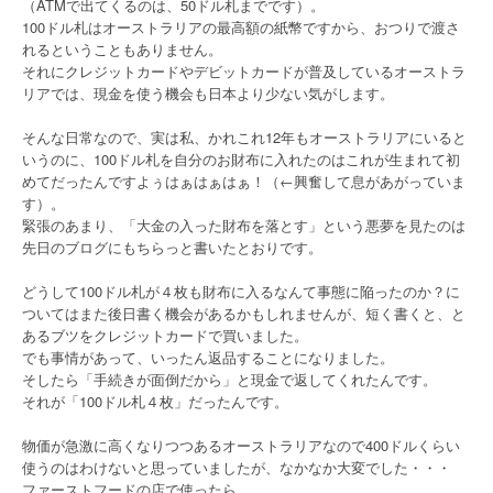
（ATMで出てくるのは、50ドル札までです）。
100ドル札はオーストラリアの最高額の紙幣ですから、おつりで渡さ
れるということもありません。
それにクレジットカードやデビットカードが普及しているオーストラ
リアでは、現金を使う機会も日本より少ない気がします。
そんな日常なので、実は私、かれこれ12年もオーストラリアにいると
いうのに、100ドル札を自分のお財布に入れたのはこれが生まれて初
めてだったんですよぅはぁはぁはぁ！（←興奮して息があがっていま
す）。
緊張のあまり、「大金の入った財布を落とす」という悪夢を見たのは
先日のブログにもちらっと書いたとおりです。
どうして100ドル札が４枚も財布に入るなんて事態に陥ったのか？に
ついてはまた後日書く機会があるかもしれませんが、短く書くと、と
あるブツをクレジットカードで買いました。
でも事情があって、いったん返品することになりました。
そしたら「手続きが面倒だから」と現金で返してくれたんです。
それが「100ドル札４枚」だったんです。
物価が急激に高くなりつつあるオーストラリアなので400ドルくらい
使うのはわけないと思っていましたが、なかなか大変でした・・・
ファーストフードの店で使ったら、