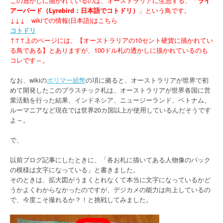
この透かしに描かれているのは、オーストラリアに生息する、「
ライ
アーバード（Lyrebird：日本語でコトドリ）
」という鳥です。
↓↓↓ wikiでの情報(日本語)はこちら
コトドリ
↑↑↑上のページには、【オーストラリアの10セント硬貨に描かれてい
る鳥である】とありますが、100ドル札の透かしに描かれているのも
コレです～。
なお、wikiの
ポリマー紙幣
の項に拠ると、オーストラリアが世界で初
めて開発したこのプラスチック札は、オーストラリアが世界各国に営
業活動を行った結果、インドネシア、ニュージーランド、ベトナム、
ルーマニアなど現在では世界20カ国以上が使用しているんだそうです
よ～。
で、
以前ブログ記事にしたときに、「各お札に描いてある人物像のバック
の模様は文字になっている」と書きました。
そのときは、拡大図がうまくとれなくて本当に文字になっているかど
うかよくわからなかったのですが、デジカメの能力は向上しているの
で、今度こそ撮れるか？！と挑戦してみました。