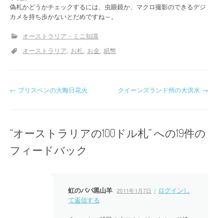
偽札かどうかチェックするには、虫眼鏡か、マクロ撮影のできるデジ
カメを持ち歩かないとだめですね～。
オーストラリア・ミニ知識
オーストラリア
お札
お金
紙幣
投
←
ブリスベンの大晦日花火
クイーンズランド州の大洪水
→
稿
ナ
“
オーストラリアの100ドル札
” への19件の
ビ
フィードバック
ゲ
ー
虹のパパ黒山羊
ログインし
2011年1月7日
シ
て返信する