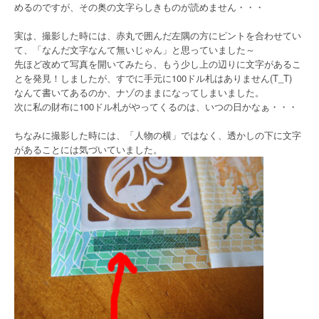
めるのですが、その奥の文字らしきものが読めません・・・
実は、撮影した時には、赤丸で囲んだ左隅の方にピントを合わせてい
て、「なんだ文字なんて無いじゃん」と思っていました～
先ほど改めて写真を開いてみたら、もう少し上の辺りに文字があるこ
とを発見！しましたが、すでに手元に100ドル札はありません(T_T)
なんて書いてあるのか、ナゾのままになってしまいました。
次に私の財布に100ドル札がやってくるのは、いつの日かなぁ・・・
ちなみに撮影した時には、「人物の横」ではなく、透かしの下に文字
があることには気づいていました。