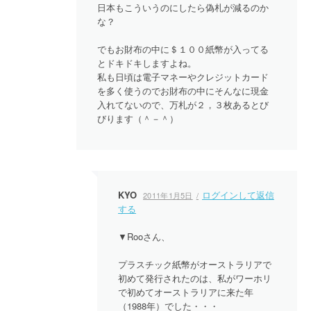
日本もこういうのにしたら偽札が減るのか
な？
でもお財布の中に＄１００紙幣が入ってる
とドキドキしますよね。
私も日頃は電子マネーやクレジットカード
を多く使うのでお財布の中にそんなに現金
入れてないので、万札が２，３枚あるとび
びります（＾－＾）
KYO
ログインして返信
2011年1月5日
する
▼Rooさん、
プラスチック紙幣がオーストラリアで
初めて発行されたのは、私がワーホリ
で初めてオーストラリアに来た年
（1988年）でした・・・