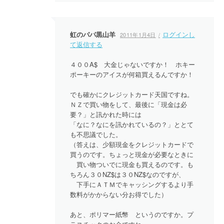
虹のパパ黒山羊
ログインし
2011年1月4日
て返信する
４００A$ 大金じゃないですか！ ホキー
ポーキーのアイスが何箱買えるんですか！
でも確かにクレジットカード天国ですね。
ＮＺで買い物をして、最後に「現金は必
要？」と訊かれた時には
「なに？なにを訊かれているの？」ととて
も不思議でした。
（答えは、少額現金をクレジットカードで
買うのです。ちょっと現金が必要なときに
買い物ついでに現金も買えるのです。も
ちろん３０NZ$は３０NZ$なのですが、
下手にＡＴＭでキャッシングするより手
数料がかからない分お得でした）
あと、ポリマー紙幣 というのですか。プ