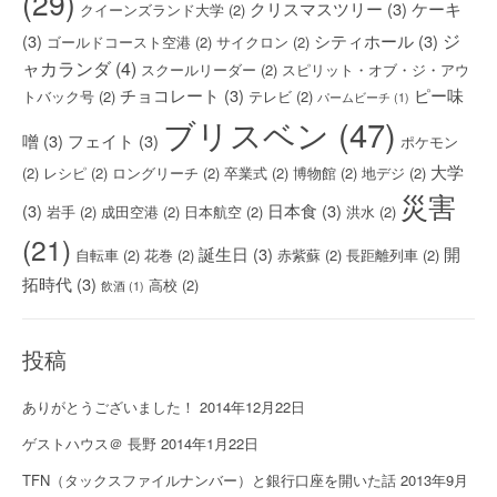
(29)
クリスマスツリー
(3)
ケーキ
クイーンズランド大学
(2)
ジ
(3)
シティホール
(3)
ゴールドコースト空港
(2)
サイクロン
(2)
ャカランダ
(4)
スクールリーダー
(2)
スピリット・オブ・ジ・アウ
チョコレート
(3)
ピー味
トバック号
(2)
テレビ
(2)
パームビーチ
(1)
ブリスベン
(47)
噌
(3)
フェイト
(3)
ポケモン
大学
(2)
レシピ
(2)
ロングリーチ
(2)
卒業式
(2)
博物館
(2)
地デジ
(2)
災害
(3)
日本食
(3)
岩手
(2)
成田空港
(2)
日本航空
(2)
洪水
(2)
(21)
誕生日
(3)
開
自転車
(2)
花巻
(2)
赤紫蘇
(2)
長距離列車
(2)
拓時代
(3)
高校
(2)
飲酒
(1)
投稿
ありがとうございました！
2014年12月22日
ゲストハウス＠ 長野
2014年1月22日
TFN（タックスファイルナンバー）と銀行口座を開いた話
2013年9月