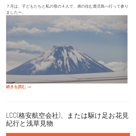
７月は、子どもたちと私の母の４人で、弟の住む鹿児島へ行って参り
ましたー。
“
続きを読む
→
鹿
児
島
・
LCC(格安航空会社)、または駆け足お花見
指
紀行と浅草見物
宿
・
駆