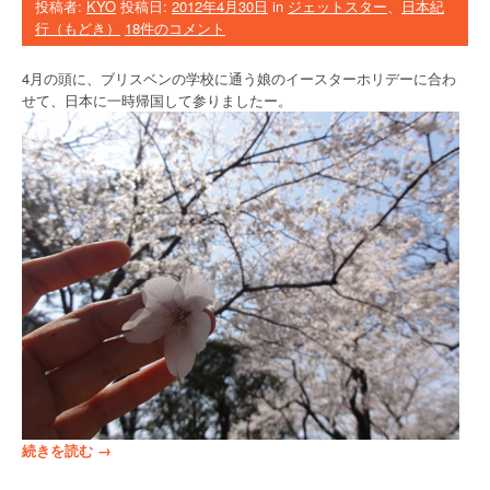
投稿者:
KYO
投稿日:
2012年4月30日
in
ジェットスター
、
日本紀
け
行（もどき）
18件のコメント
足
旅
4月の頭に、ブリスベンの学校に通う娘のイースターホリデーに合わ
行
せて、日本に一時帰国して参りましたー。
記
”
“
続きを読む
→
L