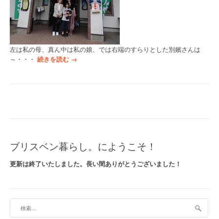
左は私の母、真ん中は私の娘、では右端のすらりとした別嬪さんは
“
～・・・
続きを読む
→
花
巻
と
宮
沢
賢
治
と
ブリスベン暮らし。にようこそ！
ナ
ッ
更新は終了いたしました。長い間ありがとうございました！
ツ
さ
ん
”
検
索: