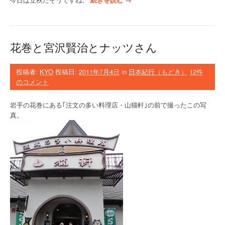
お
浅
花
や
草
巻
び
見
と
ん
物
中
花巻と宮沢賢治とナッツさん
さ
”
尊
ん
寺
に
金
投稿者:
KYO
投稿日:
2011年7月4日
in
日本紀行（もどき）
12件
会
色
のコメント
い
堂
に
”
岩手の花巻にある｢注文の多い料理店・山猫軒｣の前で撮ったこの写
行
真。
っ
た
お
話
”