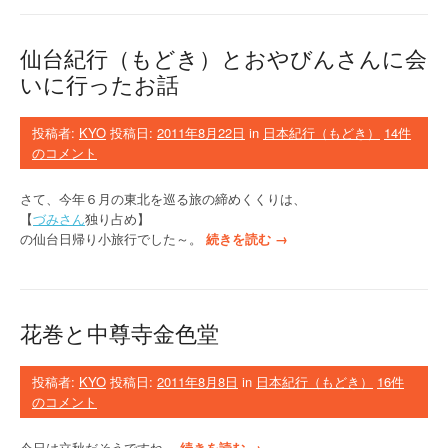
C
C
(
仙台紀行（もどき）とおやびんさんに会
格
いに行ったお話
安
航
空
投稿者:
KYO
投稿日:
2011年8月22日
in
日本紀行（もどき）
14件
会
のコメント
社
)
さて、今年６月の東北を巡る旅の締めくくりは、
、
【
づみさん
独り占め】
ま
“
の仙台日帰り小旅行でした～。
続きを読む
→
た
仙
は
台
駆
紀
け
行
足
花巻と中尊寺金色堂
（
お
も
花
ど
投稿者:
KYO
投稿日:
2011年8月8日
in
日本紀行（もどき）
16件
見
き
のコメント
紀
）
行
と
と
“
今日は立秋だそうですね。
続きを読む
→