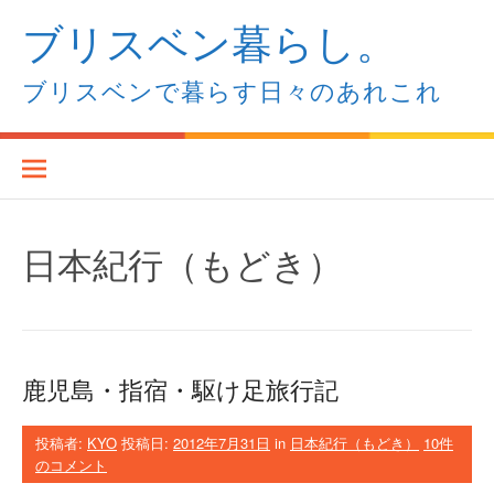
コ
ブリスベン暮らし。
ン
テ
ン
ブリスベンで暮らす日々のあれこれ
ツ
へ
ス
キ
ッ
プ
日本紀行（もどき）
鹿児島・指宿・駆け足旅行記
投稿者:
KYO
投稿日:
2012年7月31日
in
日本紀行（もどき）
10件
のコメント