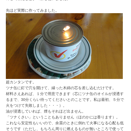
先ほど実際に作ってみました。
超カンタンです。
ツナ缶に釘で穴を開けて、縁った木綿の芯を差し込むだけです。
材料さえあれば、１分で用意できます（芯にツナ缶のオイルが浸透す
るまで、30分くらい待ってくださいとのことです。私は最初、５分で
火をつけて失敗しました・・・）。
油が浸透していれば、煙もそれほど出ません。
「ツナくさい」ということもありません（ほのかには香ります）。
これなら安定性もいいので、余震のときに倒れて火事になる心配も低
そうです（ただし、もちろん周りに燃えるものが無いところで使って