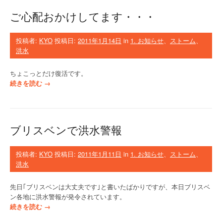
ベ
ご心配おかけしてます・・・
ン
の
洪
投稿者:
KYO
投稿日:
2011年1月14日
in
1. お知らせ
、
ストーム
、
水
洪水
-
1
ちょこっとだけ復活です。
”
“
続きを読む
→
ご
心
配
お
ブリスベンで洪水警報
か
け
し
投稿者:
KYO
投稿日:
2011年1月11日
in
1. お知らせ
、
ストーム
、
て
洪水
ま
す
先日｢ブリスベンは大丈夫です｣と書いたばかりですが、本日ブリスベ
・
ン各地に洪水警報が発令されています。
・
“
続きを読む
→
・
ブ
”