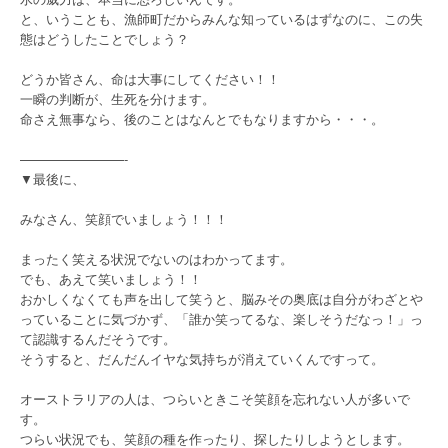
と、いうことも、漁師町だからみんな知っているはずなのに、この失
態はどうしたことでしょう？
どうか皆さん、命は大事にしてください！！
一瞬の判断が、生死を分けます。
命さえ無事なら、後のことはなんとでもなりますから・・・。
————————-
▼最後に、
みなさん、笑顔でいましょう！！！
まったく笑える状況でないのはわかってます。
でも、あえて笑いましょう！！
おかしくなくても声を出して笑うと、脳みその奥底は自分がわざとや
っていることに気づかず、「誰か笑ってるな、楽しそうだなっ！」っ
て認識するんだそうです。
そうすると、だんだんイヤな気持ちが消えていくんですって。
オーストラリアの人は、つらいときこそ笑顔を忘れない人が多いで
す。
つらい状況でも、笑顔の種を作ったり、探したりしようとします。