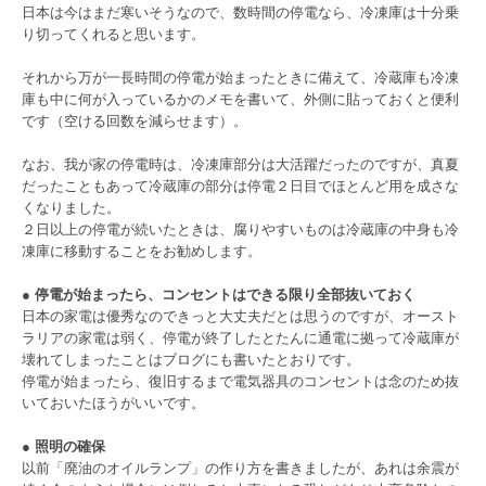
日本は今はまだ寒いそうなので、数時間の停電なら、冷凍庫は十分乗
り切ってくれると思います。
それから万が一長時間の停電が始まったときに備えて、冷蔵庫も冷凍
庫も中に何が入っているかのメモを書いて、外側に貼っておくと便利
です（空ける回数を減らせます）。
なお、我が家の停電時は、冷凍庫部分は大活躍だったのですが、真夏
だったこともあって冷蔵庫の部分は停電２日目でほとんど用を成さな
くなりました。
２日以上の停電が続いたときは、腐りやすいものは冷蔵庫の中身も冷
凍庫に移動することをお勧めします。
● 停電が始まったら、コンセントはできる限り全部抜いておく
日本の家電は優秀なのできっと大丈夫だとは思うのですが、オースト
ラリアの家電は弱く、停電が終了したとたんに通電に拠って冷蔵庫が
壊れてしまったことはブログにも書いたとおりです。
停電が始まったら、復旧するまで電気器具のコンセントは念のため抜
いておいたほうがいいです。
● 照明の確保
以前「廃油のオイルランプ」の作り方を書きましたが、あれは余震が