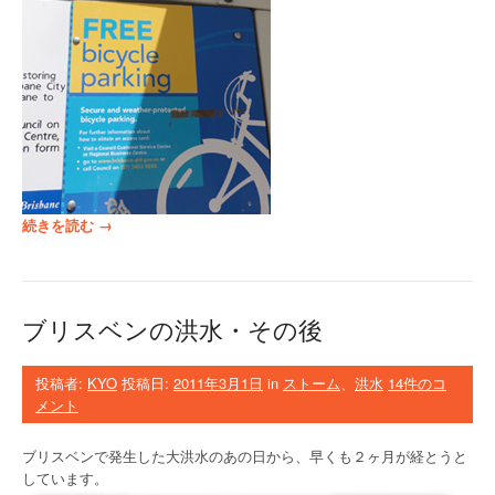
“
続きを読む
→
ブ
リ
ス
ベ
ブリスベンの洪水・その後
ン
を
自
投稿者:
KYO
投稿日:
2011年3月1日
in
ストーム
、
洪水
14件のコ
転
メント
車
で
ブリスベンで発生した大洪水のあの日から、早くも２ヶ月が経とうと
行
しています。
こ