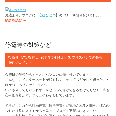
ま
し
先週より、ブログに【
心はひとつ
】のバナーを貼り付けました。
た
“
続きを読む
→
ー
N
”
H
K
地
停電時の対策など
球
ア
ゴ
投稿者:
KYO
投稿日:
2011年3月14日
in
3. ブリスベンでの暮らし
ラ
19件のコメント
に
出
金曜日の午後からずっと、パソコンに張り付いています。
演
こんなにもインターネットが頼もしく、そしてもどかしく思ったこと
し
はかつてありませんでした。
ま
いても立ってもいられず、かといって何ができるわけでもなく、身も
ー
心も落ち着かず、ずっとそわそわしています。
す
＆
ですが、これから計画停電（輪番停電）が実地されると聞き、ほんの
【
少しだけ役に立てるかもと思ってブログを更新しにきました。
心
こんな非常時に私のブログを読んでくださる方がいらっしゃるかどう