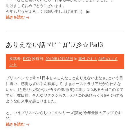
洪
明けましておめでとうございます。
水
今年もどうぞよろしくお願い申し上げますm(__)m
”
“
続きを読む
→
ブ
リ
ス
ベ
ありえない話ヾ(*｀Д´*)ﾉ彡☆ Part3
ン
の
大
投稿者:
KYO
投稿日:
2010年12月28日
in
事件です！
24件のコメ
晦
ント
日
花
ブリスベンでは常々｢日本じゃこんなことありえないよなぁ｣という目
火
に遭い、感覚もずいぶん麻痺して｢まぁオーストラリアだから仕方な
”
いか。｣と怒りも沸かない悟りの境地(笑)に達しつつある今日この頃で
すが、数日前、そんなワタクシも久しぶりに心底びっくり(@_@)する
ような出来事が起こりました。
と、いうブリスベンらしいこのシリーズ(笑)が今年最後のアップです
^^;
“
続きを読む
→
あ