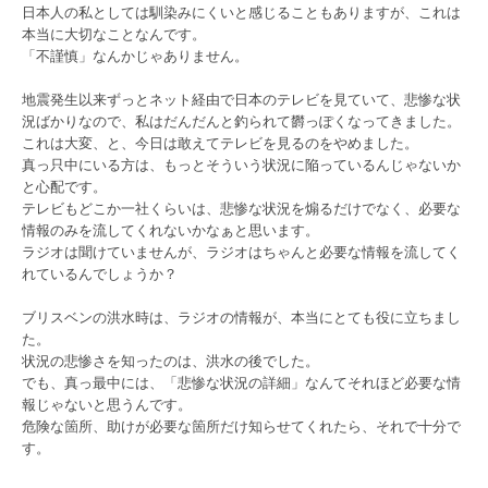
日本人の私としては馴染みにくいと感じることもありますが、これは
本当に大切なことなんです。
「不謹慎」なんかじゃありません。
地震発生以来ずっとネット経由で日本のテレビを見ていて、悲惨な状
況ばかりなので、私はだんだんと釣られて欝っぽくなってきました。
これは大変、と、今日は敢えてテレビを見るのをやめました。
真っ只中にいる方は、もっとそういう状況に陥っているんじゃないか
と心配です。
テレビもどこか一社くらいは、悲惨な状況を煽るだけでなく、必要な
情報のみを流してくれないかなぁと思います。
ラジオは聞けていませんが、ラジオはちゃんと必要な情報を流してく
れているんでしょうか？
ブリスベンの洪水時は、ラジオの情報が、本当にとても役に立ちまし
た。
状況の悲惨さを知ったのは、洪水の後でした。
でも、真っ最中には、「悲惨な状況の詳細」なんてそれほど必要な情
報じゃないと思うんです。
危険な箇所、助けが必要な箇所だけ知らせてくれたら、それで十分で
す。