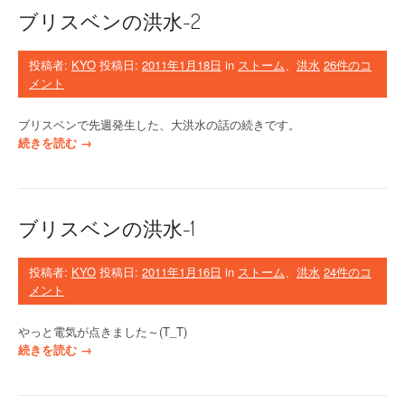
ベ
ブリスベンの洪水-2
ン
の
洪
投稿者:
KYO
投稿日:
2011年1月18日
in
ストーム
、
洪水
26件のコ
水
メント
-
3
ブリスベンで先週発生した、大洪水の話の続きです。
”
“
続きを読む
→
ブ
リ
ス
ベ
ブリスベンの洪水-1
ン
の
洪
投稿者:
KYO
投稿日:
2011年1月16日
in
ストーム
、
洪水
24件のコ
水
メント
-
2
やっと電気が点きました～(T_T)
”
“
続きを読む
→
ブ
リ
ス