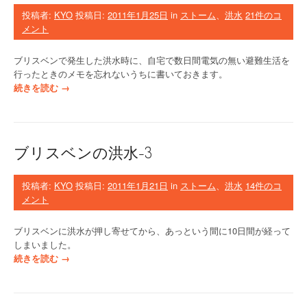
”
ア
投稿者:
KYO
投稿日:
2011年1月25日
in
ストーム
、
洪水
21件のコ
d
メント
e
日
ブリスベンで発生した洪水時に、自宅で数日間電気の無い避難生活を
本
行ったときのメモを忘れないうちに書いておきます。
の
“
続きを読む
→
冷
避
蔵
難
庫
生
”
活
ブリスベンの洪水-3
で
役
立
投稿者:
KYO
投稿日:
2011年1月21日
in
ストーム
、
洪水
14件のコ
っ
メント
た
こ
ブリスベンに洪水が押し寄せてから、あっという間に10日間が経って
と
しまいました。
”
“
続きを読む
→
ブ
リ
ス