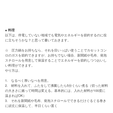
● 料理
以下は、停電していない地域でも電気やエネルギーを節約するのに役
に立ちそうかな？と思って書いておきます。
☆ 圧力鍋をお持ちなら、それを目いっぱい使うことでカセットコン
ロのガスを節約できますが、お持ちでない場合、新聞紙や毛布、発泡
スチロールを用意して保温することでエネルギーを節約しつつおいし
い料理ができます。
やり方は、
1. なるべく厚いなべを用意。
2. 材料を入れて、ふたをして沸騰したら5分くらい煮る（切った材料
の大きさに拠って時間は変える。基本的には、入れた材料が100度に
温まればOK）
3. それを新聞紙や毛布、発泡スチロールでできるだけぐるぐる巻き
に頑丈に保温して、半日くらい置く