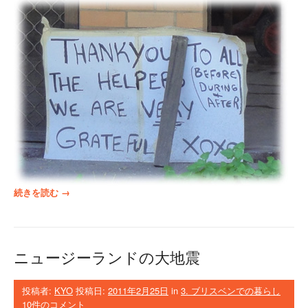
う
。
”
“
続きを読む
→
ブ
リ
ス
ベ
ニュージーランドの大地震
ン
の
洪
投稿者:
KYO
投稿日:
2011年2月25日
in
3. ブリスベンでの暮らし
水
10件のコメント