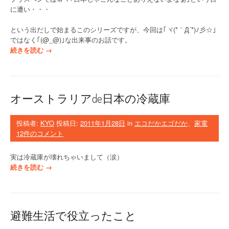
リ
に遭い・・・
ス
ベ
という出だしで始まるこのシリーズですが、今回は｢ヾ(*｀Д´*)ﾉ彡☆｣
ン
ではなく｢(@_@)｣な出来事のお話です。
で
“
続きを読む
→
の
あ
サ
り
イ
え
ク
な
オーストラリアde日本の冷蔵庫
ロ
い
ン
話
の
(
投稿者:
KYO
投稿日:
2011年1月28日
in
エコだかエゴだか
、
家電
対
@
12件のコメント
策
_
”
@
実は冷蔵庫が壊れちゃいまして（涙）
)
“
続きを読む
→
オ
P
ー
a
ス
r
ト
避難生活で役立ったこと
t
ラ
4
リ