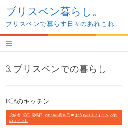
コ
ブリスベン暮らし。
ン
テ
ン
ブリスベンで暮らす日々のあれこれ
ツ
へ
ス
キ
ッ
プ
3. ブリスベンでの暮らし
IKEAのキッチン
投稿者:
KYO
投稿日:
2011年5月16日
in
おうちのリフォーム
22件
のコメント