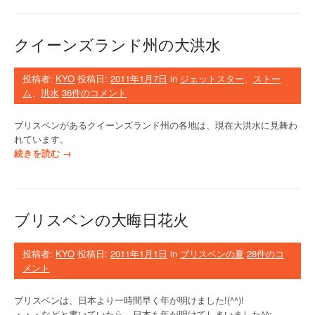
リ
ス
ベ
クイーンズランド州の大洪水
ン
で
洪
投稿者:
KYO
投稿日:
2011年1月7日
in
ジェットスター
、
ストー
水
ム
、
洪水
36件のコメント
警
報
ブリスベンがあるクイーンズランド州の各地は、現在大洪水に見舞わ
”
れています。
“
続きを読む
→
ク
イ
ー
ン
ブリスベンの大晦日花火
ズ
ラ
ン
投稿者:
KYO
投稿日:
2011年1月1日
in
ブリスベンの夏
28件のコ
ド
メント
州
の
ブリスベンは、日本より一時間早く年が明けました!(^^)!
大
・・・などと書いていたら、日本も年が明けてしまいました^^;