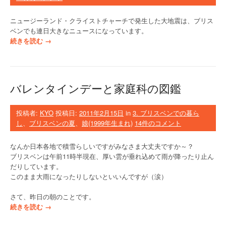
・
そ
ニュージーランド・クライストチャーチで発生した大地震は、ブリス
の
ベンでも連日大きなニュースになっています。
後
“
続きを読む
→
”
ニ
ュ
ー
ジ
バレンタインデーと家庭科の図鑑
ー
ラ
ン
投稿者:
KYO
投稿日:
2011年2月15日
in
3. ブリスベンでの暮ら
ド
し
、
ブリスベンの夏
、
娘(1999年生まれ)
14件のコメント
の
大
なんか日本各地で積雪らしいですがみなさま大丈夫ですか～？
地
ブリスベンは午前11時半現在、厚い雲が垂れ込めて雨が降ったり止ん
震
だりしています。
”
このまま大雨になったりしないといいんですが（涙）
さて、昨日の朝のことです。
“
続きを読む
→
バ