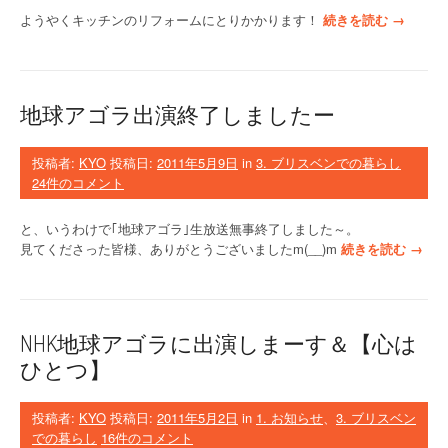
“
ようやくキッチンのリフォームにとりかかります！
続きを読む
→
I
K
E
A
地球アゴラ出演終了しましたー
の
キ
ッ
投稿者:
KYO
投稿日:
2011年5月9日
in
3. ブリスベンでの暮らし
チ
24件のコメント
ン
”
と、いうわけで｢地球アゴラ｣生放送無事終了しました～。
“
見てくださった皆様、ありがとうございましたm(__)m
続きを読む
→
地
球
ア
ゴ
NHK地球アゴラに出演しまーす＆【心は
ラ
ひとつ】
出
演
終
投稿者:
KYO
投稿日:
2011年5月2日
in
1. お知らせ
、
3. ブリスベン
了
での暮らし
16件のコメント
し