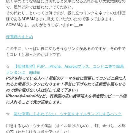
続く今のような場合には倒れると火事になる恐れがあり大変危険なの
で、屋外以外では使わないでください。
その代わり、といっては何ですが、役に立つリンクをネットのお師匠
様であるADEAMさまに教えていただいたので張っておきます。
ADEAMさま、ありがとうございますm(__)m
停電時のまとめ
この中に、いっぱい役に立ちそうなリンクがあるのですが、その中で
もコレ！と思ったのが以下です。
☆
【拡散希望】PSP、iPhone、Androidプラス、コンビニ袋で簡易
ランタンに #jishin
PSPを持っている人へ！壁紙のテーマを白に変更してコンビニ袋に入
れると簡易ランタンになります！手首に下げられて広範囲を照らせる
ので懐中電灯ない人は試して見て下さい！
IPhoneやAndroidなど、表示面の広い携帯端末を半透明のビニール袋
に入れることで光が拡散します。
☆
急な停電にもあわてない、ツナ缶をオイルランプにするハック
用意するもの；ツナの缶詰（オイル漬けのもの）、釘、金づち、木綿
の芯（わたしはタコ糸を使いました）