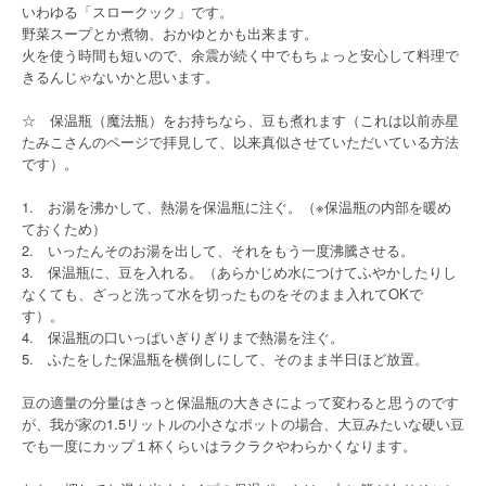
いわゆる「スロークック」です。
野菜スープとか煮物、おかゆとかも出来ます。
火を使う時間も短いので、余震が続く中でもちょっと安心して料理で
きるんじゃないかと思います。
☆ 保温瓶（魔法瓶）をお持ちなら、豆も煮れます（これは以前赤星
たみこさんのページで拝見して、以来真似させていただいている方法
です）。
1. お湯を沸かして、熱湯を保温瓶に注ぐ。（※保温瓶の内部を暖め
ておくため）
2. いったんそのお湯を出して、それをもう一度沸騰させる。
3. 保温瓶に、豆を入れる。（あらかじめ水につけてふやかしたりし
なくても、ざっと洗って水を切ったものをそのまま入れてOKで
す）。
4. 保温瓶の口いっぱいぎりぎりまで熱湯を注ぐ。
5. ふたをした保温瓶を横倒しにして、そのまま半日ほど放置。
豆の適量の分量はきっと保温瓶の大きさによって変わると思うのです
が、我が家の1.5リットルの小さなポットの場合、大豆みたいな硬い豆
でも一度にカップ１杯くらいはラクラクやわらかくなります。