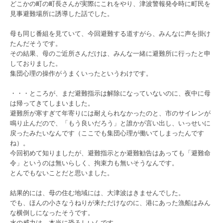
どこかの町の町長さんが実際にこれをやり、津波警報発令時に町民を
見事避難場所に誘導した話でした。
母も同じ番組を見ていて、今回避難する道すがら、みんなに声を掛け
たんだそうです。
その結果、母のご近所さんだけは、みんな一緒に避難所に行ったと申
しておりました。
集団心理の操作がうまくいったというわけです。
・・・ところが、まだ避難指示は解除になっていないのに、夜中に母
は帰ってきてしまいました。
避難所が寒すぎて年寄りには耐えられなかったのと、市のサイレンが
鳴り止んだので、「もう良いだろう」と誰かが言い出し、いっせいに
戻ったみたいなんです（ここでも集団心理が働いてしまったんです
ね）。
今回初めて知りましたが、避難指示とか避難勧告はあっても「避難命
令」というのは無いらしく、拘束力も無いそうなんです。
とんでもないことだと思いました。
結果的には、母の住む地域には、大津波はきませんでした。
でも、ほんの小さなうねりが来ただけなのに、港にあった漁船はみん
な横倒しになったそうです。
水の威力は、本当に恐ろしいんです。