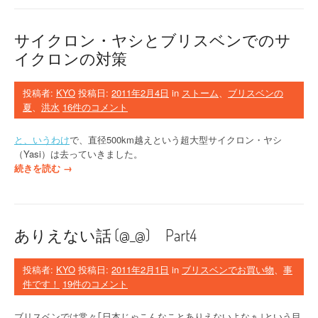
レ
ン
タ
サイクロン・ヤシとブリスベンでのサ
イ
イクロンの対策
ン
デ
ー
投稿者:
KYO
投稿日:
2011年2月4日
in
ストーム
、
ブリスベンの
と
夏
、
洪水
16件のコメント
家
庭
と、いうわけ
で、直径500km越えという超大型サイクロン・ヤシ
科
（Yasi）は去っていきました。
の
“
続きを読む
→
図
サ
鑑
イ
”
ク
ロ
ありえない話 (@_@) Part4
ン
・
ヤ
投稿者:
KYO
投稿日:
2011年2月1日
in
ブリスベンでお買い物
、
事
シ
件です！
19件のコメント
と
ブ
ブリスベンでは常々｢日本じゃこんなことありえないよなぁ｣という目