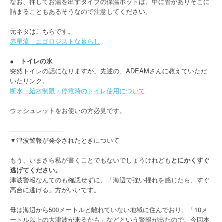
なお、押してお湯を出すタイプの保温ポットは、中に管がありそこに
詰まることもあるそうなので注意してください。
元ネタはこちらです。
赤星流 エゴロジストな暮らし
● トイレの水
突然トイレの話になりますが、先述の、ADEAMさんに教えていただ
いたリンク。
断水・給水制限・停電時のトイレ使用について
ウォシュレットをお使いの方必見です。
————————-
▼津波警報が発令されたときについて
もう、いまさら私が書くことでもないでしょうけれども
とにかくすぐ
逃げてください。
津波警報なんてのも確認せずに、「海辺で強い揺れを感じたら、すぐ
高台に逃げる」方がいいです。
母は海辺から500メートルと離れていない地域に住んでおり、「10メ
ートル以上の大津波が来るかも」などという警報が出たので、今回本