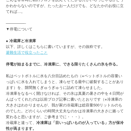
は
かわからないのですが、たったお一人だけでも、どなたかのお役に立
ひ
てれば…。
と
つ
—————-
】
▼停電について
”
● 冷蔵庫と冷凍庫
以下、詳しくはこちらに書いていますが、その抜粋です。
避難生活で役立ったこと
停電が始まるまでに、冷凍庫に、できる限りたくさんの氷を作る。
私はペットボトルに水を八分目詰めたもの（※ペットボトルの容量い
っぱいに水を入れてしまうと、凍らせてる最中に破裂することがあり
ます）を、隙間無くぎゅうぎゅうに詰めて凍らせました。
冷凍庫をなるべく開けなければ、その氷は真夏の暑さの中を４日間が
んばってくれたのは以前ブログ記事に書いたとおりです（※冷凍庫の
大きさはわかりませんが、我が家の冷蔵庫は総容量500リットルのも
のでした。どのくらいの時間大丈夫なのかは冷凍庫の大きさに拠って
変わると思いますが、ご参考までに・・・）。
冷蔵庫と違って、
冷凍庫は「目いっぱいものが入っている」方が保冷
性が高まります。