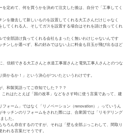
ーを定めて、何を買うかを決めて注文した後は、自分で「工事してく
チンを撤去して新しいものを設置してくれる大工さんだけじゃなく
をしてくれる人、そしてガスを設置する場合はそれを請け負ってくれ
ルで全部請け負ってくれる会社もまったく無いわけじゃないんです
ッチンしか選べず、私の好みではない上に料金も目玉が飛び出るほど
間に、信頼できる大工さんと水道工事屋さんと電気工事人さんとのつな
り掛かるか！」という決心がついたというわけです。
が、和製英語ってご存知でした？？？
すが、これはたとえば「国の改革」などをさす時に使う言葉であって、建
ォーム」ではなく「リノベーション（renovation）」っていうん
がキッチンのリフォームをされた際には、合衆国では「リモデリング
られました。
もちろん存在するのですが、それは「壁も全部ぶっこわして、間取り
使われる言葉だそうです。