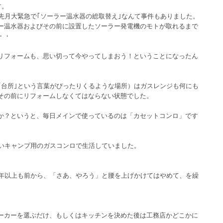
す。
先月大緊急で｢ソーラー温水器の総取替え｣なんて事件もありました。
ー温水器およびその前に設置したソーラー発電機のモトが取れるまで
・・
リフォームも、思い切って今やってしまおう！ということになったん
｢台所｣という言葉がぴったりくるような場所）はガスレンジも何にも
その前にリフォームしなくてはならない状態でした。
か？というと、毎日メインで使っているのは「カセットコンロ」です
らいキャンプ用のガスコンロで生活していました。
0年以上も前から、「さあ、やろう」と腰を上げかけてはやめて、を繰
ーカーを選ぶだけ、もしくはキッチンを決めた後は工務店かどこかに