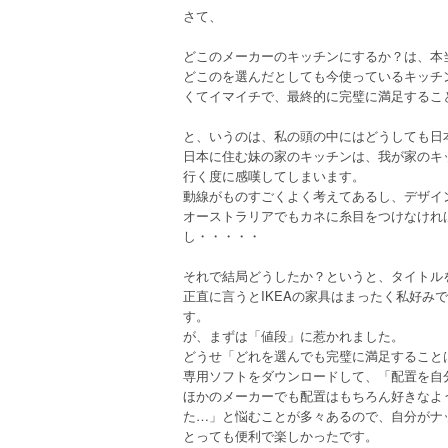
さて、
どこのメーカーのキッチンにするか？は、本
どこのを選んだとしても今使っているキッチ
くてイマイチで、最終的に完璧に満足するこ
と、いうのは、私の頭の中にはどうしても日本
日本に住む妹の家のキッチンは、我が家のキ
行く度に感嘆してしまいます。
動線がものすごくよく考えてあるし、デザイ
オーストラリアでもカネに糸目をつけなけれ
し・・・・・
それで結局どうしたか？というと、タイトルを
正直に言うとIKEAの家具はまったく私好み
す。
が、まずは「値段」に惹かれました。
どうせ「どれを選んでも完璧に満足すること
専用ソフトをダウンロードして、「配置を自
ほかのメーカーでも配置はもちろん好きなよ
た…」と悩むことが多々あるので、自分がナッ
とっても便利で楽しかったです。