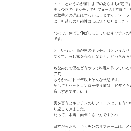
・・・というのが前回までのあらすじ(笑)で
実は今回の｢キッチンのリフォーム｣の前に、
総取替えの詳細はすっとばしますが、ソーラ
は、引越しの可能性はほぼ無くなりました・
なので、伸ばし伸ばしにしていたキッチンの
です。
と、いうか、我が家のキッチン（というより
なくて、もし家を売るとなると、どっちみち
ちなみにで現在どうやって料理を作っている
(T-T)
もうかれこれ半年以上そんな状態です。
そしてカセットコンロを使う前は、10年く
寂しすぎです。(/_;)
実を言うとキッチンのリフォームは、もう1
り返してきました。
だって、本当に面倒くさいんです(><)
日本だったら、キッチンのリフォームは、メ