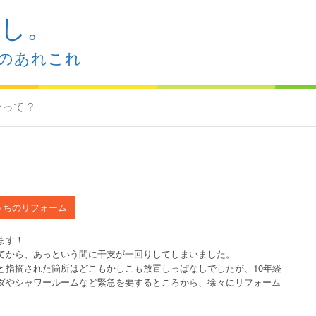
し。
のあれこれ
ンって？
うちのリフォーム
ます！
てから、あっという間に干支が一回りしてしまいました。
と指摘された箇所はどこもかしこも放置しっぱなしでしたが、10年経
ダやシャワールームなど緊急を要するところから、徐々にリフォーム