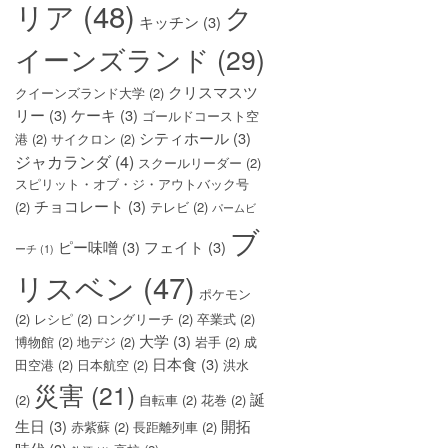
リア
(48)
ク
キッチン
(3)
イーンズランド
(29)
クリスマスツ
クイーンズランド大学
(2)
リー
(3)
ケーキ
(3)
ゴールドコースト空
シティホール
(3)
港
(2)
サイクロン
(2)
ジャカランダ
(4)
スクールリーダー
(2)
スピリット・オブ・ジ・アウトバック号
チョコレート
(3)
(2)
テレビ
(2)
パームビ
ブ
ピー味噌
(3)
フェイト
(3)
ーチ
(1)
リスベン
(47)
ポケモン
(2)
レシピ
(2)
ロングリーチ
(2)
卒業式
(2)
大学
(3)
博物館
(2)
地デジ
(2)
岩手
(2)
成
日本食
(3)
田空港
(2)
日本航空
(2)
洪水
災害
(21)
誕
(2)
自転車
(2)
花巻
(2)
生日
(3)
開拓
赤紫蘇
(2)
長距離列車
(2)