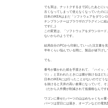
でも実は、ナットクするまで試したあとにい
古くなってしまって使えなくなっていたのには
日本のIKEAはまだ「ソフトウェアをダウン
チンプランナーはブラウザのプラグインに組
です(/_;)
この変更は、「ソフトウェアをダウンロード
ないからのようです。
結局自分のPCから印刷していった注文書を
半年くらい悩んでいる間に、製品が値下げし
でも、
番号が書かれた紙を手渡されて、「ハイッ、
リ）」と言われたときには腰が抜けるほどた
日本のIKEAには行ったことがないのでどう
を抜けると天井の高い倉庫になっていて、そ
（だから人件費が削減されて低価格なんです
ワゴンに乗せたパーツの山はめちゃくちゃ重
パーツは翌日には届き、オーブンなどの電気製品