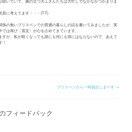
が続いていて、腕の立つ大工さんたちは大忙しでなかなかつかまりま
に考えてます・・・(T-T)
関係の無いブリスベンでの普通の暮らしの話を書いてみましたが、実
中では再び〔震災〕が心を占めてきています。
ますが、私が暗くなっても誰にも何にも得にはならないので、あえて
す！
ブリスベンから一時脱出しまーす
→
2件のフィードバック