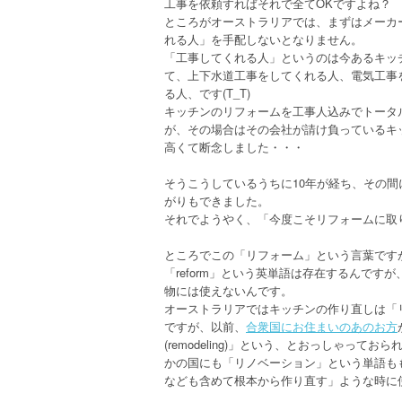
工事を依頼すればそれで全てOKですよね？
ところがオーストラリアでは、まずはメーカ
れる人」を手配しないとなりません。
「工事してくれる人」というのは今あるキッ
て、上下水道工事をしてくれる人、電気工事
る人、です(T_T)
キッチンのリフォームを工事人込みでトータ
が、その場合はその会社が請け負っているキ
高くて断念しました・・・
そうこうしているうちに10年が経ち、その
がりもできました。
それでようやく、「今度こそリフォームに取
ところでこの「リフォーム」という言葉です
「reform」という英単語は存在するんで
物には使えないんです。
オーストラリアではキッチンの作り直しは「リフ
ですが、以前、
合衆国にお住まいのあのお方
(remodeling)」という、とおっしゃってお
かの国にも「リノベーション」という単語も
なども含めて根本から作り直す」ような時に