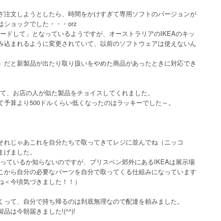
ざ注文しようとしたら、時間をかけすぎて専用ソフトのバージョンが
ショックでした・・・orz
ロードして」となっているようですが、オーストラリアのIKEAのキッ
み込まれるように変更されていて、以前のソフトウェアは使えないん
」だと新製品が出たり取り扱いをやめた商品があったときに対応でき
見て、お店の人が似た製品をチョイスしてくれました。
て予算より500ドルくらい低くなったのはラッキーでした～。
それじゃあこれを自分たちで取ってきてレジに並んでね（ニッコ
まげました。
なっているか知らないのですが、ブリスベン郊外にあるIKEAは展示場
こから自分の必要なパーツを自分で取ってくる仕組みになっています
ね＜今頃気づきました！！）
くって、自分で持ち帰るのは到底無理なので配達を頼みました。
は今朝届きました!(^^)!