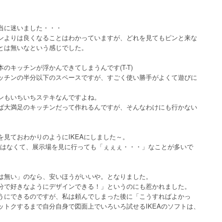
当に迷いました・・・
ンよりは良くなることはわかっていますが、どれを見てもピンと来な
とは無いなという感じでした。
のキッチンが浮かんできてしまうんです(T-T)
ッチンの半分以下のスペースですが、すごく使い勝手がよくて遊びに
ンもいちいちステキなんですよね。
ば大満足のキッチンだって作れるんですが、そんなわけにも行かない
見ておわかりのようにIKEAにしました～。
ではなくて、展示場を見に行っても「ぇぇぇ・・・」なことが多いで
は無い」のなら、安いほうがいいや。となりました。
分で好きなようにデザインできる！」というのにも惹かれました。
うにできるのですが、私は頼んでしまった後に「こうすればよかっ
トクするまで自分自身で図面上でいろいろ試せるIKEAのソフトは、