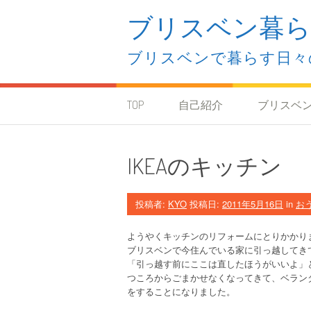
コ
ブリスベン暮ら
ン
テ
ン
ブリスベンで暮らす日々
ツ
へ
ス
キ
TOP
自己紹介
ブリスベ
ッ
プ
IKEAのキッチン
投稿者:
KYO
投稿日:
2011年5月16日
in
お
ようやくキッチンのリフォームにとりかかり
ブリスベンで今住んでいる家に引っ越してき
「引っ越す前にここは直したほうがいいよ」
つころからごまかせなくなってきて、ベラン
をすることになりました。