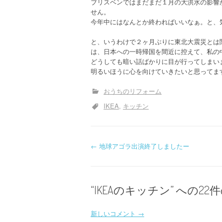
ブリスベンではまだまだ１月の大洪水の影響
せん。
今年中にはなんとか終わればいいなぁ。と、気長
と、いうわけで２ヶ月ぶりに東北大震災とは
は、日本への一時帰国を間近に控えて、私の
どうしても暗い話ばかりに目が行ってしまい
明るいほうに心を向けていきたいと思ってま
おうちのリフォーム
IKEA
キッチン
投
←
地球アゴラ出演終了しましたー
稿
ナ
“
IKEAのキッチン
” への2
ビ
コ
新しいコメント →