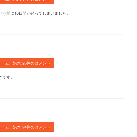
いう間に10日間が経ってしまいました。
トーム
、
洪水
26件のコメント
きです。
トーム
、
洪水
24件のコメント