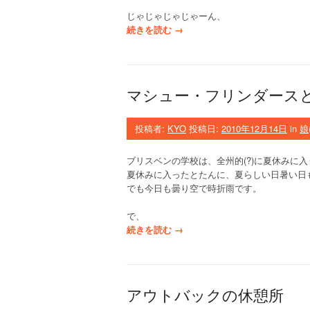
・
じゃじゃじゃじゃーん、
・
“
続きを読む
→
・
オ
”
ー
ス
ト
マシュー・フリンダース
ラ
リ
ア
投稿者:
KYO
投稿日:
2010年12月14日
in
娘
の
1
ブリスベンの学校は、全州的(?)に夏休みに
0
夏休みに入ったとたんに、夏らしい日暑い日
0
でも今日も曇り空で時折雨です。
ド
ル
で、
札
“
続きを読む
→
”
マ
シ
ュ
ー
アウトバックの休憩所
・