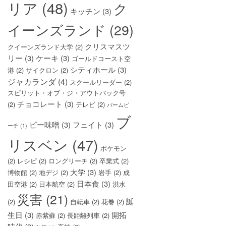
リア
(48)
ク
キッチン
(3)
イーンズランド
(29)
クリスマスツ
クイーンズランド大学
(2)
リー
(3)
ケーキ
(3)
ゴールドコースト空
シティホール
(3)
港
(2)
サイクロン
(2)
ジャカランダ
(4)
スクールリーダー
(2)
スピリット・オブ・ジ・アウトバック号
チョコレート
(3)
(2)
テレビ
(2)
パームビ
ブ
ピー味噌
(3)
フェイト
(3)
ーチ
(1)
リスベン
(47)
ポケモン
(2)
レシピ
(2)
ロングリーチ
(2)
卒業式
(2)
大学
(3)
博物館
(2)
地デジ
(2)
岩手
(2)
成
日本食
(3)
田空港
(2)
日本航空
(2)
洪水
災害
(21)
誕
(2)
自転車
(2)
花巻
(2)
生日
(3)
開拓
赤紫蘇
(2)
長距離列車
(2)