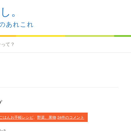
し。
のあれこれ
ンって？
プ
ごはんお手軽レシピ
、
野菜、果物
24件のコメント
=3