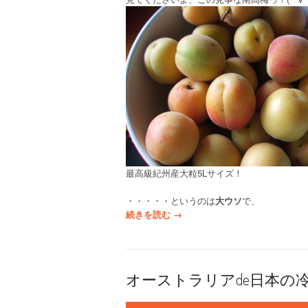
最高級紀州産大粒5Lサイズ！
・・・・・というのは
大ウソ
で、
“
続きを読む
→
梅
干
も
ど
オーストラリアde日本の
き
と