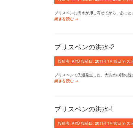
っ
た
ブリスベンに洪水が押し寄せてから、あっと
こ
“
続きを読む
→
と
ブ
”
リ
ス
ベ
ブリスベンの洪水-2
ン
の
洪
投稿者:
KYO
投稿日:
2011年1月18日
in
ス
水
-
ブリスベンで先週発生した、大洪水の話の続
3
“
続きを読む
→
”
ブ
リ
ス
ベ
ブリスベンの洪水-1
ン
の
洪
投稿者:
KYO
投稿日:
2011年1月16日
in
ス
水