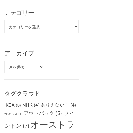
カテゴリー
カ
テ
ゴ
リ
ー
アーカイブ
ア
ー
カ
イ
ブ
タグクラウド
NHK
(4)
ありえない！
(4)
IKEA
(3)
ウィ
アウトバック
(5)
かぼちゃ
(1)
オーストラ
ントン
(7)