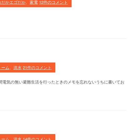
コだかエゴだか
、
家電
12件のコメント
トーム
、
洪水
21件のコメント
間電気の無い避難生活を行ったときのメモを忘れないうちに書いてお
トーム
、
洪水
14件のコメント