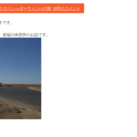
リスベン→ダーウィンへの旅
12件のコメント
きです。
、道端の休憩所のお話です。