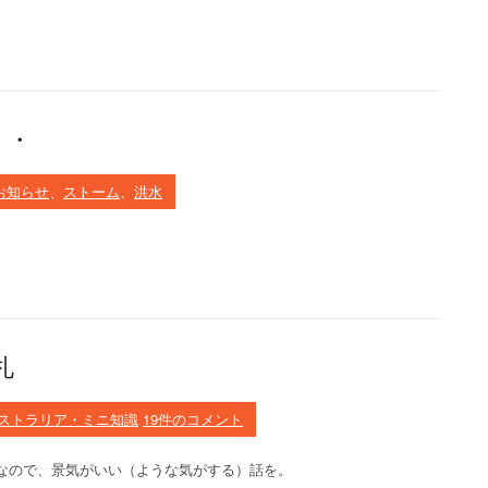
・・
 お知らせ
、
ストーム
、
洪水
札
ストラリア・ミニ知識
19件のコメント
なので、景気がいい（ような気がする）話を。