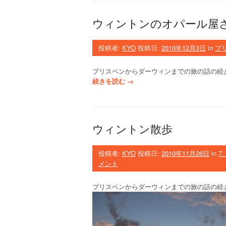
ト
バ
ウィントンのオパール屋
ッ
ク
の
投稿者:
KYO
投稿日:
2010年12月3日
in
ブ
休
憩
ブリスベンからダーウィンまでの旅の話の続
所
“
続きを読む
→
”
ウ
ィ
ン
ト
ウィントン散歩
ン
の
オ
投稿者:
KYO
投稿日:
2010年11月26日
in
7
パ
メント
ー
ル
ブリスベンからダーウィンまでの旅の話の続
屋
さ
ん
”