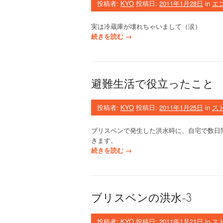
杏
投稿者:
KYO
投稿日:
2011年1月28日
in
エ
の
シ
実は冷蔵庫が壊れちゃいまして（涙）
ロ
“
続きを読む
→
ッ
オ
プ
ー
”
ス
ト
避難生活で役立ったこと
ラ
リ
ア
投稿者:
KYO
投稿日:
2011年1月25日
in
ス
d
e
ブリスベンで発生した洪水時に、自宅で数日
日
きます。
本
“
続きを読む
→
の
避
冷
難
蔵
生
庫
活
ブリスベンの洪水-3
”
で
役
立
投稿者:
KYO
投稿日:
2011年1月21日
in
ス