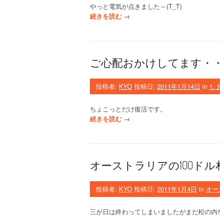
-
やっと電気が点きました～(T_T)
2
“
続きを読む
→
”
ブ
リ
ス
ベ
ご心配おかけしてます・
ン
の
洪
投稿者:
KYO
投稿日:
2011年1月14日
in
1.
水
-
ちょこっとだけ復活です。
1
“
続きを読む
→
”
ご
心
配
お
オーストラリアの100ドル
か
け
し
投稿者:
KYO
投稿日:
2011年1月4日
in
オー
て
ま
三が日は終わってしまいましたがまだ松の内
す