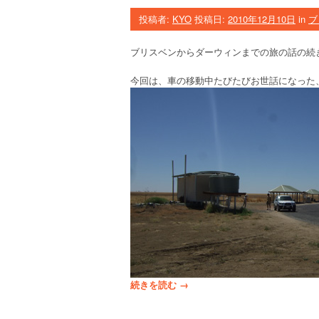
フ
リ
投稿者:
KYO
投稿日:
2010年12月10日
in
ブ
ン
ダ
ブリスベンからダーウィンまでの旅の話の続
ー
ス
今回は、車の移動中たびたびお世話になった
と
、
ス
ク
ー
ル
リ
ー
ダ
ー
そ
の
後
”
“
続きを読む
→
ア
ウ