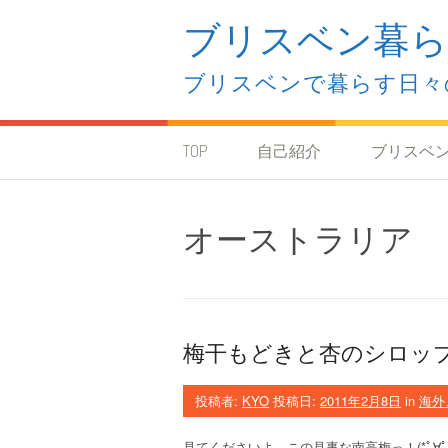
コ
ブリスベン暮ら
ン
テ
ン
ブリスベンで暮らす日々
ツ
へ
ス
キ
TOP
自己紹介
ブリスベ
ッ
プ
オーストラリア
梅干もどきと杏のシロッ
投稿者:
KYO
投稿日:
2011年2月8日
in
海外
見てくださいよ、この見事な南高梅っ！(*ﾟ∀ﾟ)